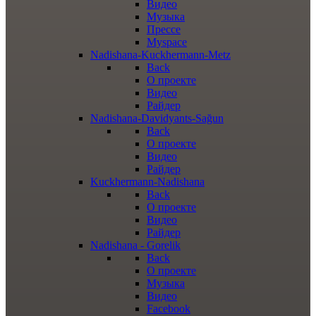
Видео
Музыка
Прессе
Myspace
Nadishana-Kuckhermann-Metz
Back
О проекте
Видео
Райдер
Nadishana-Davidyants-Sağun
Back
О проекте
Видео
Райдер
Kuckhermann-Nadishana
Back
О проекте
Видео
Райдер
Nadishana - Gorelik
Back
О проекте
Музыка
Видео
Facebook