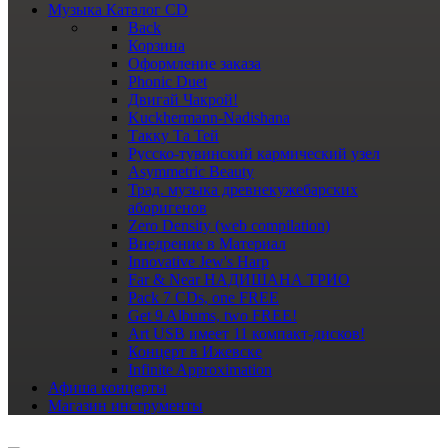
Музыка
Каталог CD
Back
Корзина
Оформление заказа
Phonic Duet
Двигай Чакрой!
Kuckhermann-Nadishana
Такку Та Тей
Русско-тувинский кармический узел
Asymmetric Beauty
Трад. музыка древнекужебарских
аборигенов
Zero Density (web compilation)
Внедрение в Материал
Innovative Jew's Harp
Far & Near НАДИШАНА ТРИО
Pack 7 CDs, one FREE
Get 9 Albums, two FREE!
Art USB имеет 11 компакт-дисков!
Концерт в Ижевске
Infinite Approximation
Афиша
концерты
Магазин
инструменты