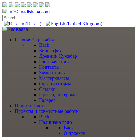
info@nadishana.com
Главная
Стр. сайта
Back
Биография
Древний Кужебар
Гостевая книга
Контакты
Звукозапись
Мастерклассы
Организаторам
Ссылки
Пресса, интервью
Галерея
Новости
Блог
Проекты
и совместные работы
Back
Надишана трио
Back
О проекте