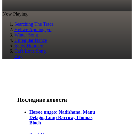
Now Playing
Searching The Trace
Heliwe Apolingayo
Winter Song
Unregular Dance
Sygyt Hoomey
Cat's Love Song
Buy
Последние новости
Новое видео: Nadishana, Manu
Delago, Loup Barrow, Thomas
Bloch