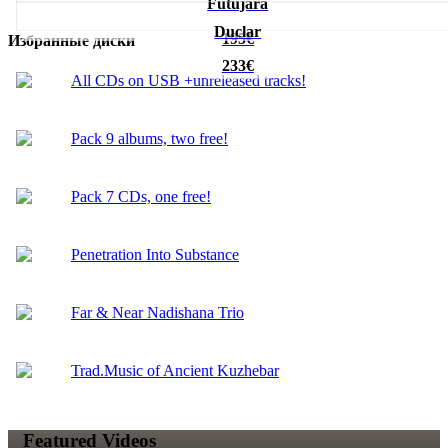
Futujara
Duclar
195€
Избранные диски
233€
All CDs on USB +unreleased tracks!
Pack 9 albums, two free!
Pack 7 CDs, one free!
Penetration Into Substance
Far & Near Nadishana Trio
Trad.Music of Ancient Kuzhebar
Featured Videos