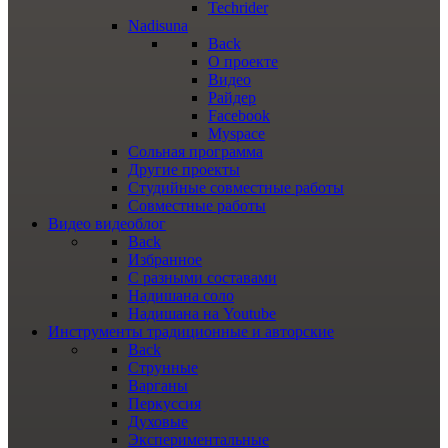
Techrider
Nadisuna
Back
О проекте
Видео
Райдер
Facebook
Myspace
Сольная программа
Другие проекты
Студийные совместные работы
Совместные работы
Видео
видеоблог
Back
Избранное
С разными составами
Надишана соло
Надишана на Youtube
Инструменты
традиционные и авторские
Back
Струнные
Варганы
Перкуссия
Духовые
Экспериментальные