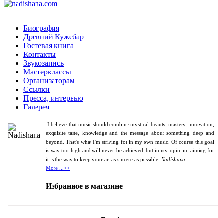
Биография
Древний Кужебар
Гостевая книга
Контакты
Звукозапись
Мастерклассы
Организаторам
Ссылки
Пресса, интервью
Галерея
I believe that music should combine mystical beauty, mastery, innovation,
exquisite taste, knowledge and the message about something deep and
beyond. That's what I'm striving for in my own music. Of course this goal
is way too high and will never be achieved, but in my opinion, aiming for
it is the way to keep your art as sincere as possible.
Nadishana.
More ...>>
Избранное в магазине