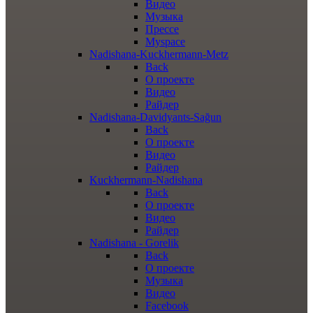
Видео
Музыка
Прессе
Myspace
Nadishana-Kuckhermann-Metz
Back
О проекте
Видео
Райдер
Nadishana-Davidyants-Sağun
Back
О проекте
Видео
Райдер
Kuckhermann-Nadishana
Back
О проекте
Видео
Райдер
Nadishana - Gorelik
Back
О проекте
Музыка
Видео
Facebook