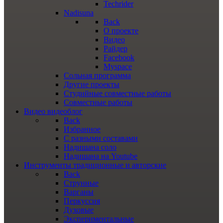
Techrider
Nadisuna
Back
О проекте
Видео
Райдер
Facebook
Myspace
Сольная программа
Другие проекты
Студийные совместные работы
Совместные работы
Видео
видеоблог
Back
Избранное
С разными составами
Надишана соло
Надишана на Youtube
Инструменты
традиционные и авторские
Back
Струнные
Варганы
Перкуссия
Духовые
Экспериментальные