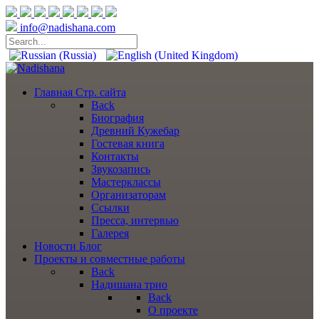
info@nadishana.com
Главная
Стр. сайта
Back
Биография
Древний Кужебар
Гостевая книга
Контакты
Звукозапись
Мастерклассы
Организаторам
Ссылки
Пресса, интервью
Галерея
Новости
Блог
Проекты
и совместные работы
Back
Надишана трио
Back
О проекте