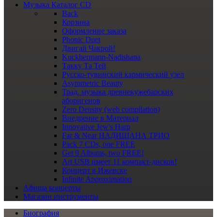
Музыка
Каталог CD
Back
Корзина
Оформление заказа
Phonic Duet
Двигай Чакрой!
Kuckhermann-Nadishana
Такку Та Тей
Русско-тувинский кармический узел
Asymmetric Beauty
Трад. музыка древнекужебарских
аборигенов
Zero Density (web compilation)
Внедрение в Материал
Innovative Jew's Harp
Far & Near НАДИШАНА ТРИО
Pack 7 CDs, one FREE
Get 9 Albums, two FREE!
Art USB имеет 11 компакт-дисков!
Концерт в Ижевске
Infinite Approximation
Афиша
концерты
Магазин
инструменты
Биография