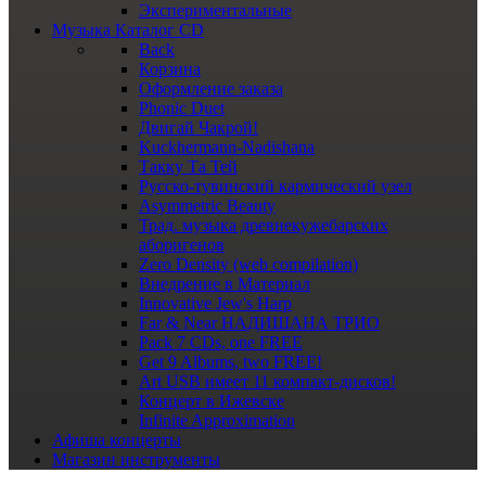
Экспериментальные
Музыка
Каталог CD
Back
Корзина
Оформление заказа
Phonic Duet
Двигай Чакрой!
Kuckhermann-Nadishana
Такку Та Тей
Русско-тувинский кармический узел
Asymmetric Beauty
Трад. музыка древнекужебарских
аборигенов
Zero Density (web compilation)
Внедрение в Материал
Innovative Jew's Harp
Far & Near НАДИШАНА ТРИО
Pack 7 CDs, one FREE
Get 9 Albums, two FREE!
Art USB имеет 11 компакт-дисков!
Концерт в Ижевске
Infinite Approximation
Афиша
концерты
Магазин
инструменты