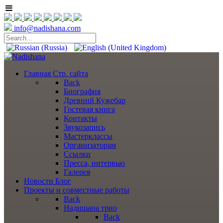
info@nadishana.com
Главная
Стр. сайта
Back
Биография
Древний Кужебар
Гостевая книга
Контакты
Звукозапись
Мастерклассы
Организаторам
Ссылки
Пресса, интервью
Галерея
Новости
Блог
Проекты
и совместные работы
Back
Надишана трио
Back