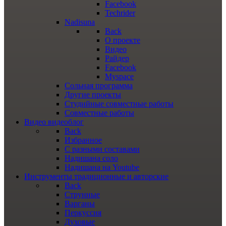
Facebook
Techrider
Nadisuna
Back
О проекте
Видео
Райдер
Facebook
Myspace
Сольная программа
Другие проекты
Студийные совместные работы
Совместные работы
Видео
видеоблог
Back
Избранное
С разными составами
Надишана соло
Надишана на Youtube
Инструменты
традиционные и авторские
Back
Струнные
Варганы
Перкуссия
Духовые