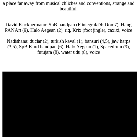
a place far away from musical chliches and conventions, strange and
beautiful.
David Kuckhermann: SpB handpan (F integral/Db Dom7), Hang
PANArt (9), Halo Aegean (2), riq, Krix (foot jingle), caxixi, voice
Nadishana: duclar (2), turkish kaval (1), bansuri (4,5), jaw harps
(3,5), SpB Kurd handpan (6), Halo Aegean (1), Spacedrum (9),
futujara (8), water udu (8), voice