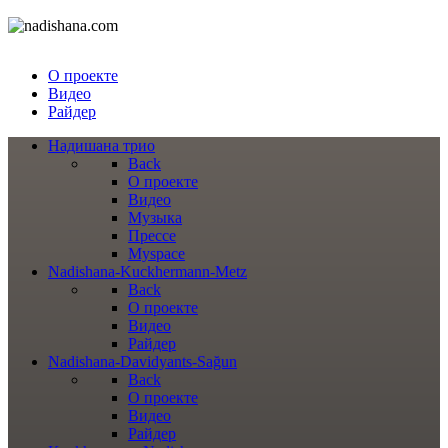
О проекте
Видео
Райдер
Надишана трио
Back
О проекте
Видео
Музыка
Прессе
Myspace
Nadishana-Kuckhermann-Metz
Back
О проекте
Видео
Райдер
Nadishana-Davidyants-Sağun
Back
О проекте
Видео
Райдер