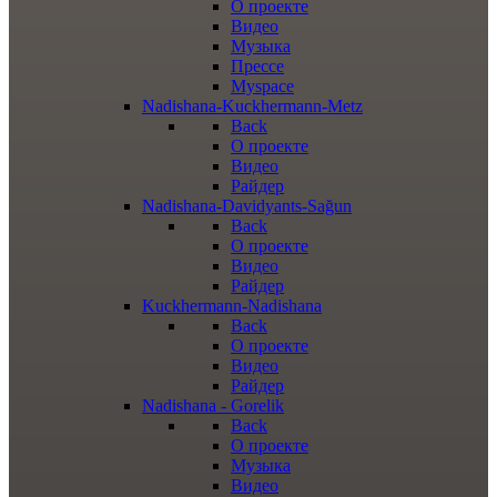
О проекте
Видео
Музыка
Прессе
Myspace
Nadishana-Kuckhermann-Metz
Back
О проекте
Видео
Райдер
Nadishana-Davidyants-Sağun
Back
О проекте
Видео
Райдер
Kuckhermann-Nadishana
Back
О проекте
Видео
Райдер
Nadishana - Gorelik
Back
О проекте
Музыка
Видео