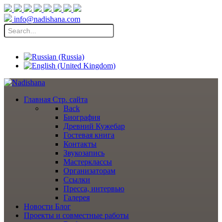
info@nadishana.com
Главная
Стр. сайта
Back
Биография
Древний Кужебар
Гостевая книга
Контакты
Звукозапись
Мастерклассы
Организаторам
Ссылки
Пресса, интервью
Галерея
Новости
Блог
Проекты
и совместные работы