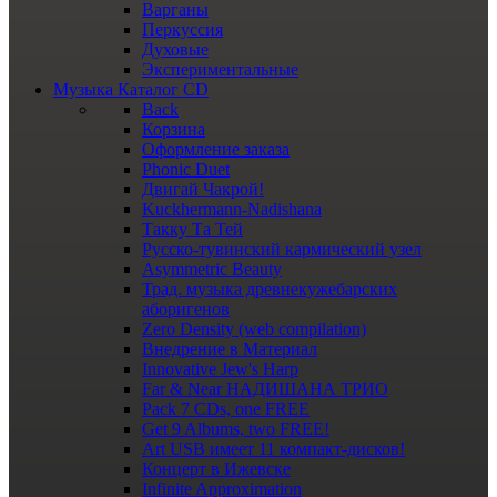
Варганы
Перкуссия
Духовые
Экспериментальные
Музыка
Каталог CD
Back
Корзина
Оформление заказа
Phonic Duet
Двигай Чакрой!
Kuckhermann-Nadishana
Такку Та Тей
Русско-тувинский кармический узел
Asymmetric Beauty
Трад. музыка древнекужебарских
аборигенов
Zero Density (web compilation)
Внедрение в Материал
Innovative Jew's Harp
Far & Near НАДИШАНА ТРИО
Pack 7 CDs, one FREE
Get 9 Albums, two FREE!
Art USB имеет 11 компакт-дисков!
Концерт в Ижевске
Infinite Approximation