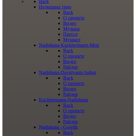
Back
Надишана трио
Back
О проекте
Видео
Музыка
Прессе
Myspace
Nadishana-Kuckhermann-Metz
Back
О проекте
Видео
Райдер
Nadishana-Davidyants-Sağun
Back
О проекте
Видео
Райдер
Kuckhermann-Nadishana
Back
О проекте
Видео
Райдер
Nadishana - Gorelik
Back