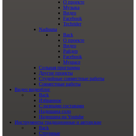
О проекте
Музыка
Видео
Facebook
Techrider
Nadisuna
Back
О проекте
Видео
Райдер
Facebook
Myspace
Сольная программа
Другие проекты
Студийные совместные работы
Совместные работы
Видео
видеоблог
Back
Избранное
С разными составами
Надишана соло
Надишана на Youtube
Инструменты
традиционные и авторские
Back
Струнные