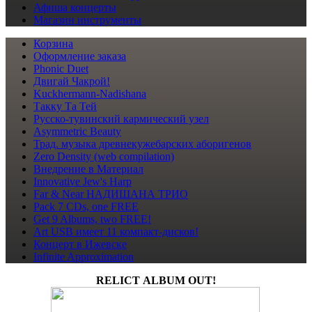
Афиша
концерты
Магазин
инструменты
Корзина
Оформление заказа
Phonic Duet
Двигай Чакрой!
Kuckhermann-Nadishana
Такку Та Тей
Русско-тувинский кармический узел
Asymmetric Beauty
Трад. музыка древнекужебарских аборигенов
Zero Density (web compilation)
Внедрение в Материал
Innovative Jew's Harp
Far & Near НАДИШАНА ТРИО
Pack 7 CDs, one FREE
Get 9 Albums, two FREE!
Art USB имеет 11 компакт-дисков!
Концерт в Ижевске
Infinite Approximation
RELICT ALBUM OUT!