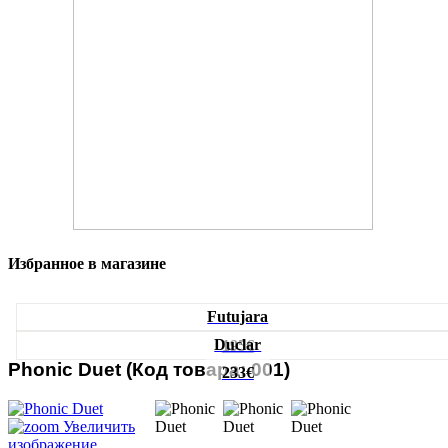
Избранное в магазине
Futujara
Duclar
195€
Phonic Duet
(Код товара:
001
)
233€
Увеличить
изображение