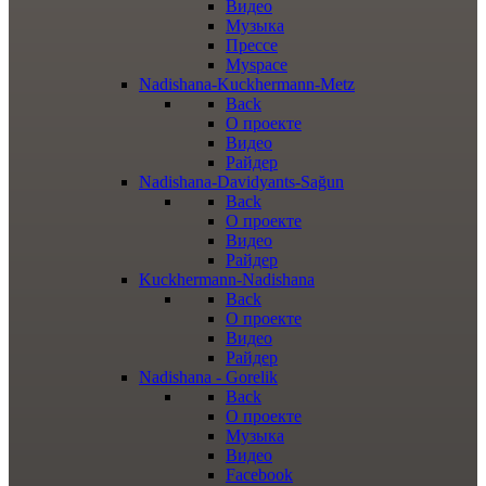
Видео
Музыка
Прессе
Myspace
Nadishana-Kuckhermann-Metz
Back
О проекте
Видео
Райдер
Nadishana-Davidyants-Sağun
Back
О проекте
Видео
Райдер
Kuckhermann-Nadishana
Back
О проекте
Видео
Райдер
Nadishana - Gorelik
Back
О проекте
Музыка
Видео
Facebook