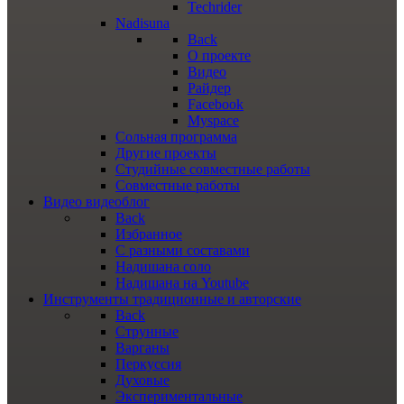
Techrider
Nadisuna
Back
О проекте
Видео
Райдер
Facebook
Myspace
Сольная программа
Другие проекты
Студийные совместные работы
Совместные работы
Видео
видеоблог
Back
Избранное
С разными составами
Надишана соло
Надишана на Youtube
Инструменты
традиционные и авторские
Back
Струнные
Варганы
Перкуссия
Духовые
Экспериментальные