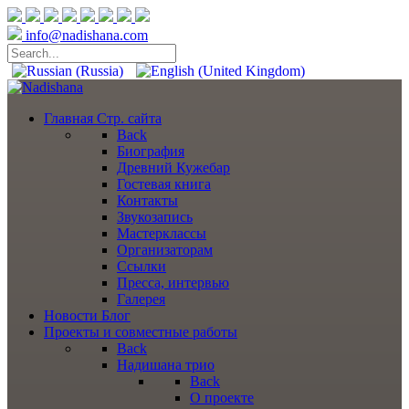
info@nadishana.com
Главная
Стр. сайта
Back
Биография
Древний Кужебар
Гостевая книга
Контакты
Звукозапись
Мастерклассы
Организаторам
Ссылки
Пресса, интервью
Галерея
Новости
Блог
Проекты
и совместные работы
Back
Надишана трио
Back
О проекте