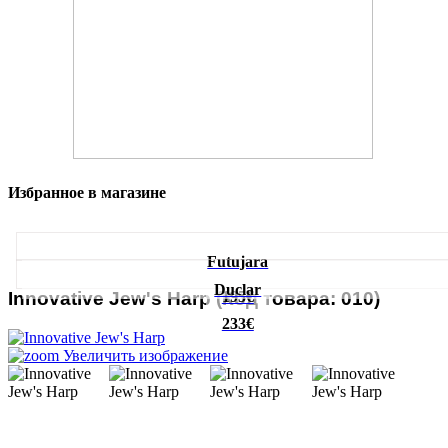
Избранное в магазине
Futujara
Duclar
195€
Innovative Jew's Harp
(Код товара:
010
)
233€
Увеличить изображение