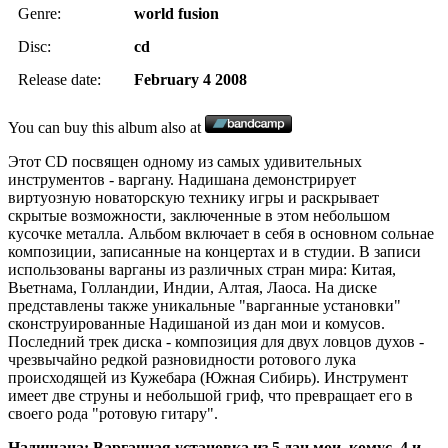
Genre:
world fusion
Disc:
cd
Release date:
February 4 2008
You can buy this album also at
Этот CD посвящен одному из самых удивительных
инструментов - варгану. Надишана демонстрирует
виртуозную новаторскую технику игры и раскрывает
скрытые возможности, заключенные в этом небольшом
кусочке металла. Альбом включает в себя в основном сольнае
композиции, записанные на концертах и в студии. В записи
использованы варганы из различных стран мира: Китая,
Вьетнама, Голландии, Индии, Алтая, Лаоса. На диске
представлены также уникальные "варганные установки"
сконструированные Надишаной из дан мои и комусов.
Последний трек диска - композиция для двух ловцов духов -
чрезвычайно редкой разновидности ротового лука
происходящей из Кужебара (Южная Сибирь). Инструмент
имеет две струны и небольшой гриф, что превращает его в
своего рода "ротовую гитару".
Надишана:
Варганная установка из 5 дан мои, комус, 4 и