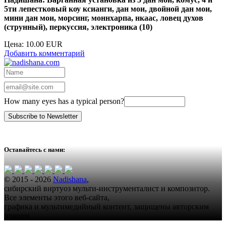
5ти лепестковый коу ксианги, дан мои, двойной дан мои,
мини дан мои, морсинг, моннхарпа, нкаас, ловец духов
(струнный), перкуссия, электроника (10)
Цена:
10.00 EUR
Добавить комментарий
How many eyes has a typical person?
Оставайтесь с нами:
© 2015 - 2026
Nadishana
,
сибирский виртуоз мульти-инструменталист и композитор.
Все элементы этого веб-сайта,
графика и мультимедийный контент, защищены авторским
правом.