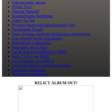
Оформление заказа
Phonic Duet
Двигай Чакрой!
Kuckhermann-Nadishana
Такку Та Тей
Русско-тувинский кармический узел
Asymmetric Beauty
Трад. музыка древнекужебарских аборигенов
Zero Density (web compilation)
Внедрение в Материал
Innovative Jew's Harp
Far & Near НАДИШАНА ТРИО
Pack 7 CDs, one FREE
Get 9 Albums, two FREE!
Art USB имеет 11 компакт-дисков!
Концерт в Ижевске
Infinite Approximation
RELICT ALBUM OUT!