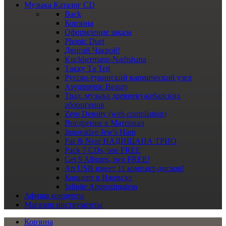
Музыка
Каталог CD
Back
Корзина
Оформление заказа
Phonic Duet
Двигай Чакрой!
Kuckhermann-Nadishana
Такку Та Тей
Русско-тувинский кармический узел
Asymmetric Beauty
Трад. музыка древнекужебарских
аборигенов
Zero Density (web compilation)
Внедрение в Материал
Innovative Jew's Harp
Far & Near НАДИШАНА ТРИО
Pack 7 CDs, one FREE
Get 9 Albums, two FREE!
Art USB имеет 11 компакт-дисков!
Концерт в Ижевске
Infinite Approximation
Афиша
концерты
Магазин
инструменты
Корзина