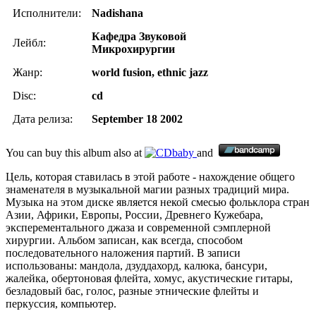
Исполнители:
Nadishana
Кафедра Звуковой
Лейбл:
Микрохирургии
Жанр:
world fusion, ethnic jazz
Disc:
cd
Дата релиза:
September 18 2002
You can buy this album also at
and
Цель, которая ставилась в этой работе - нахождение общего
знаменателя в музыкальной магии разных традиций мира.
Музыка на этом диске является некой смесью фольклора стран
Азии, Африки, Европы, России, Древнего Кужебара,
эксперементального джаза и современной сэмплерной
хирургии. Альбом записан, как всегда, способом
последовательного наложения партий. В записи
использованы: мандола, дзуддахорд, калюка, бансури,
жалейка, обертоновая флейта, хомус, акустические гитары,
безладовый бас, голос, разные этнические флейты и
перкуссия, компьютер.