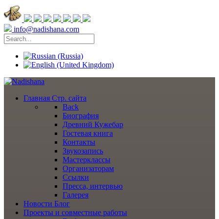
info@nadishana.com
Главная
Стр. сайта
Back
Биография
Древний Кужебар
Гостевая книга
Контакты
Звукозапись
Мастерклассы
Организаторам
Ссылки
Пресса, интервью
Галерея
Новости
Блог
Проекты
и совместные работы