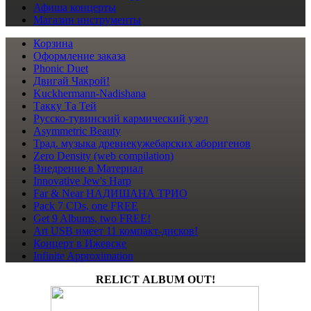
Афиша
концерты
Магазин
инструменты
Корзина
Оформление заказа
Phonic Duet
Двигай Чакрой!
Kuckhermann-Nadishana
Такку Та Тей
Русско-тувинский кармический узел
Asymmetric Beauty
Трад. музыка древнекужебарских аборигенов
Zero Density (web compilation)
Внедрение в Материал
Innovative Jew's Harp
Far & Near НАДИШАНА ТРИО
Pack 7 CDs, one FREE
Get 9 Albums, two FREE!
Art USB имеет 11 компакт-дисков!
Концерт в Ижевске
Infinite Approximation
RELICT ALBUM OUT!