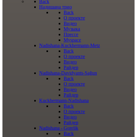
Back
Надишана трио
Back
О проекте
Видео
Музыка
Прессе
Myspace
Nadishana-Kuckhermann-Metz
Back
О проекте
Видео
Райдер
Nadishana-Davidyants-Sağun
Back
О проекте
Видео
Райдер
Kuckhermann-Nadishana
Back
О проекте
Видео
Райдер
Nadishana - Gorelik
Back