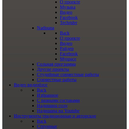
О проекте
Музыка
Видео
Facebook
Techrider
Nadisuna
Back
О проекте
Видео
Райдер
Facebook
Myspace
Сольная программа
Другие проекты
Студийные совместные работы
Совместные работы
Видео
видеоблог
Back
Избранное
С разными составами
Надишана соло
Надишана на Youtube
Инструменты
традиционные и авторские
Back
Струнные